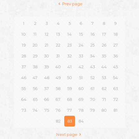
Prev page
1
2
3
4
5
6
7
8
9
10
11
12
13
14
15
16
17
18
19
20
21
22
23
24
25
26
27
28
29
30
31
32
33
34
35
36
37
38
39
40
41
42
43
44
45
46
47
48
49
50
51
52
53
54
55
56
57
58
59
60
61
62
63
64
65
66
67
68
69
70
71
72
73
74
75
76
77
78
79
80
81
82
83
84
Next page