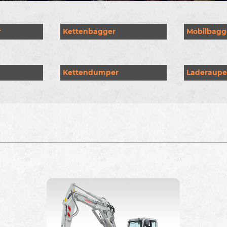
r
Kettenbagger
Mobilbagg
Kettendumper
Laderaup