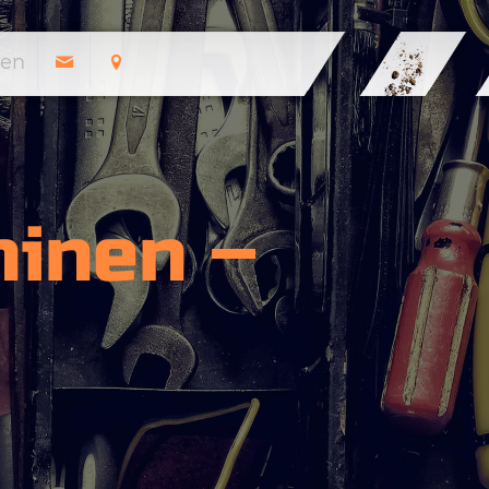
en
inen –