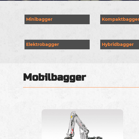
Minibagger
Kompaktbagge
Elektrobagger
Hybridbagger
Mobilbagger