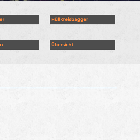
er
Hüllkreisbagger
en
Übersicht