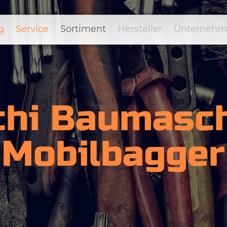
g
Service
Sortiment
Hersteller
Unternehm
chi Baumasch
Mobilbagger