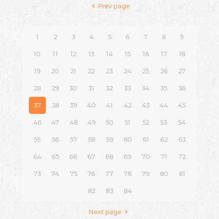
Prev page
1
2
3
4
5
6
7
8
9
10
11
12
13
14
15
16
17
18
19
20
21
22
23
24
25
26
27
28
29
30
31
32
33
34
35
36
37
38
39
40
41
42
43
44
45
46
47
48
49
50
51
52
53
54
55
56
57
58
59
60
61
62
63
64
65
66
67
68
69
70
71
72
73
74
75
76
77
78
79
80
81
82
83
84
Next page