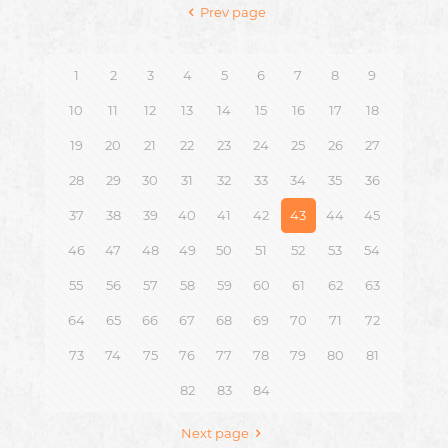
Prev page
1
2
3
4
5
6
7
8
9
10
11
12
13
14
15
16
17
18
19
20
21
22
23
24
25
26
27
28
29
30
31
32
33
34
35
36
37
38
39
40
41
42
43
44
45
46
47
48
49
50
51
52
53
54
55
56
57
58
59
60
61
62
63
64
65
66
67
68
69
70
71
72
73
74
75
76
77
78
79
80
81
82
83
84
Next page