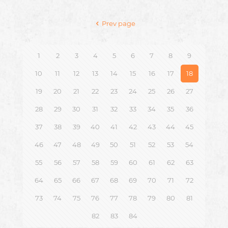
Prev page
1
2
3
4
5
6
7
8
9
10
11
12
13
14
15
16
17
18
19
20
21
22
23
24
25
26
27
28
29
30
31
32
33
34
35
36
37
38
39
40
41
42
43
44
45
46
47
48
49
50
51
52
53
54
55
56
57
58
59
60
61
62
63
64
65
66
67
68
69
70
71
72
73
74
75
76
77
78
79
80
81
82
83
84